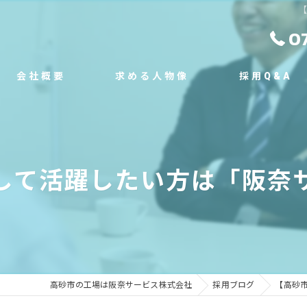
0
会社概要
求める人物像
採用Q&A
代表挨拶
ビジョン
して活躍したい方は「阪奈
事業案内
高砂市の工場は阪奈サービス株式会社
採用ブログ
【高砂