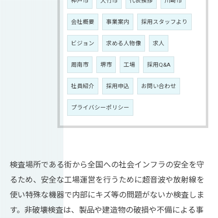
神戸市
大竹市
代表挨拶
川崎市
会社概要
事業案内
採用スタッフより
ビジョン
求める人物像
求人
周南市
堺市
工場
採用Q&A
社員紹介
採用申込
お問い合わせ
プライバシーポリシー
検査場所である街から全国への社会インフラの安全を守
るため、安全な工場運営を行うために超音波や放射線を
使い特殊な機器で内部にキズ等の問題がないか検査しま
す。非破壊検査は、製品や建造物の破損や不備による事